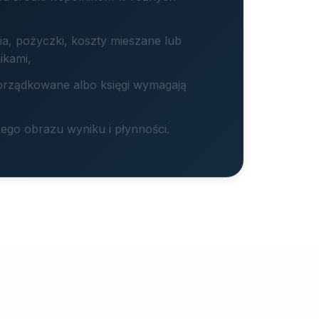
a, pożyczki, koszty mieszane lub
ikami,
orządkowane albo księgi wymagają
ego obrazu wyniku i płynności.