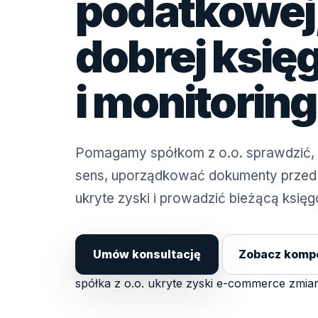
podatkowej,
dobrej księ
i monitoring
Pomagamy spółkom z o.o. sprawdzić, 
sens, uporządkować dokumenty przed
ukryte zyski i prowadzić bieżącą księ
Umów konsultację
Zobacz komp
spółka z o.o.
ukryte zyski
e-commerce
zmian