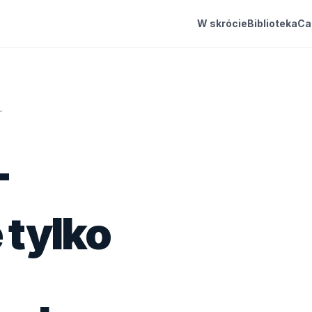
W skrócie
Biblioteka
Ca
T
T
 tylko