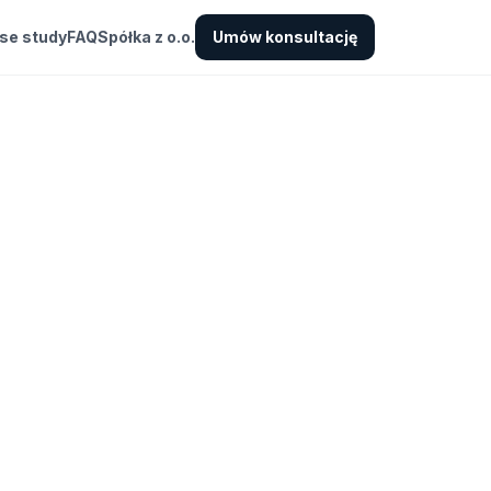
se study
FAQ
Spółka z o.o.
Umów konsultację