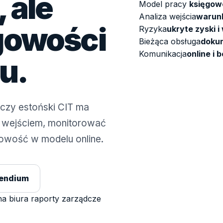
 ale
Model pracy
księgowo
Analiza wejścia
warunk
gowości
Ryzyka
ukryte zyski i
Bieżąca obsługa
dokum
Komunikacja
online i 
u.
czy estoński CIT ma
 wejściem, monitorować
gowość w modelu online.
endium
a biura
raporty zarządcze