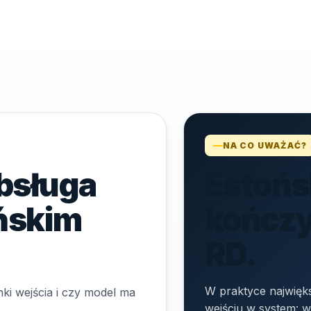
NA CO UWAŻAĆ?
bsługa
Estońsk
ońskim
kończy
RD.
W praktyce najwięks
ki wejścia i czy model ma
wejściu w system: w