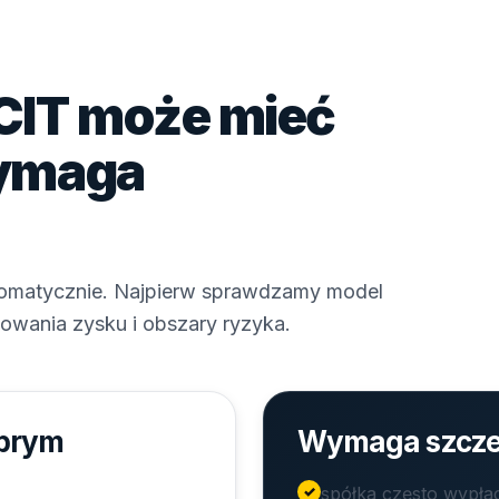
 CIT może mieć
wymaga
tomatycznie. Najpierw sprawdzamy model
owania zysku i obszary ryzyka.
obrym
Wymaga szczeg
spółka często wypła