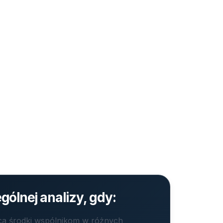
ólnej analizy, gdy:
ca środki wspólnikom w różnych