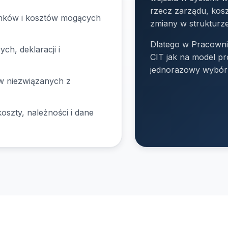
rzecz zarządu, kosz
unków i kosztów mogących
zmiany w strukturze
Dlatego w Pracowni
h, deklaracji i
CIT jak na model pr
jednorazowy wybór
w niezwiązanych z
oszty, należności i dane