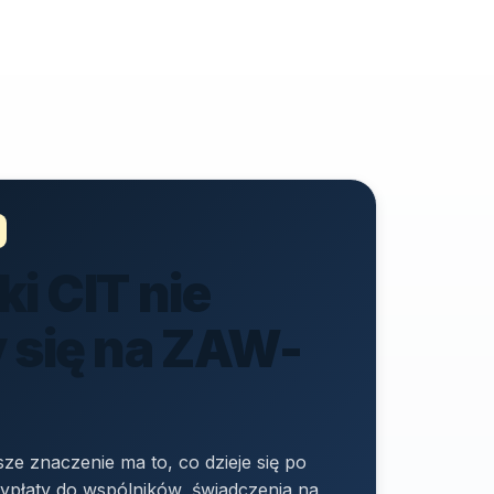
i CIT nie
 się na ZAW-
ze znaczenie ma to, co dzieje się po
ypłaty do wspólników, świadczenia na