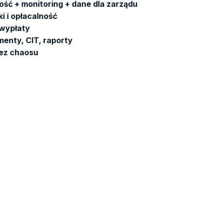
ść + monitoring + dane dla zarządu
i i opłacalność
 wypłaty
enty, CIT, raporty
bez chaosu