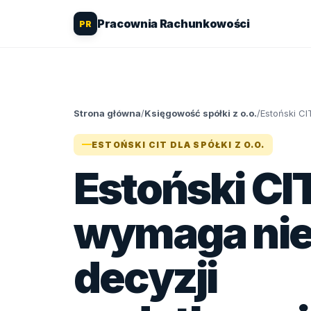
Pracownia Rachunkowości
PR
Strona główna
/
Księgowość spółki z o.o.
/
Estoński CI
ESTOŃSKI CIT DLA SPÓŁKI Z O.O.
Estoński CI
wymaga nie
decyzji