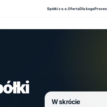
Spółki z o.o.
Oferta
Dla kogo
Proces
ółki
W skrócie