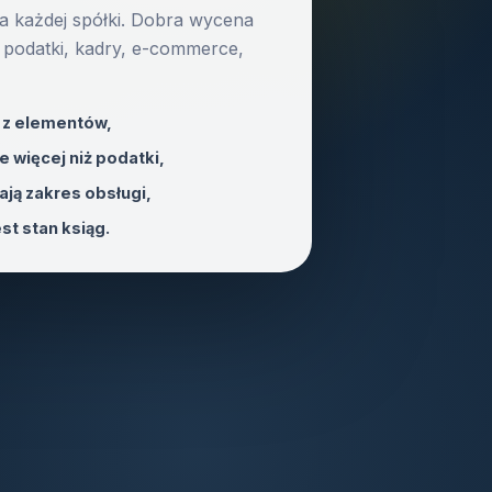
la każdej spółki. Dobra wycena
 podatki, kadry, e-commerce,
n z elementów,
 więcej niż podatki,
iają zakres obsługi,
st stan ksiąg.