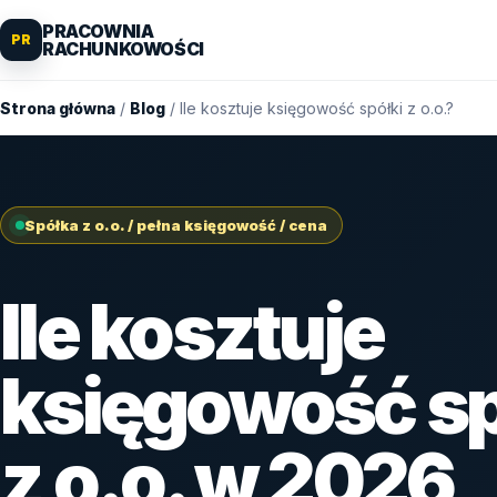
PRACOWNIA
PR
RACHUNKOWOŚCI
Strona główna
/
Blog
/ Ile kosztuje księgowość spółki z o.o.?
Spółka z o.o. / pełna księgowość / cena
Ile kosztuje
księgowość sp
z o.o. w 2026