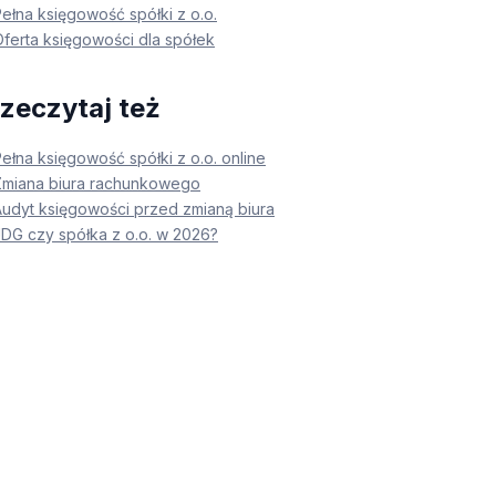
ełna księgowość spółki z o.o.
ferta księgowości dla spółek
zeczytaj też
ełna księgowość spółki z o.o. online
Zmiana biura rachunkowego
Audyt księgowości przed zmianą biura
JDG czy spółka z o.o. w 2026?