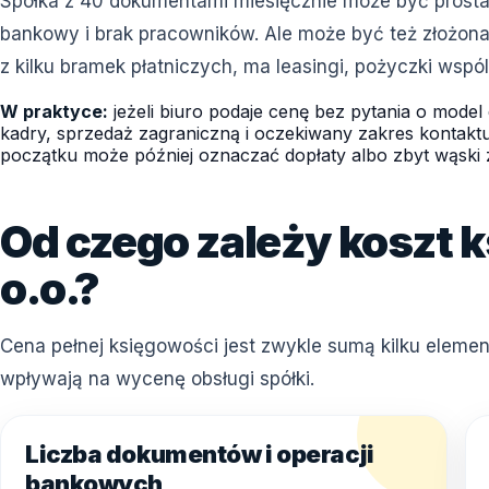
Spółka z 40 dokumentami miesięcznie może być prosta,
bankowy i brak pracowników. Ale może być też złożona,
z kilku bramek płatniczych, ma leasingi, pożyczki wsp
W praktyce:
jeżeli biuro podaje cenę bez pytania o model
kadry, sprzedaż zagraniczną i oczekiwany zakres kontakt
początku może później oznaczać dopłaty albo zbyt wąski z
Od czego zależy koszt k
o.o.?
Cena pełnej księgowości jest zwykle sumą kilku element
wpływają na wycenę obsługi spółki.
Liczba dokumentów i operacji
bankowych