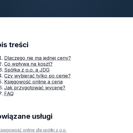
is treści
Dlaczego nie ma jednej ceny?
Co wpływa na koszt?
Spółka z o.o. a JDG
Czy wybierać tylko po cenie?
Księgowość online a cena
Jak przygotować wycenę?
FAQ
wiązane usługi
sięgowość online dla spółki z o.o.