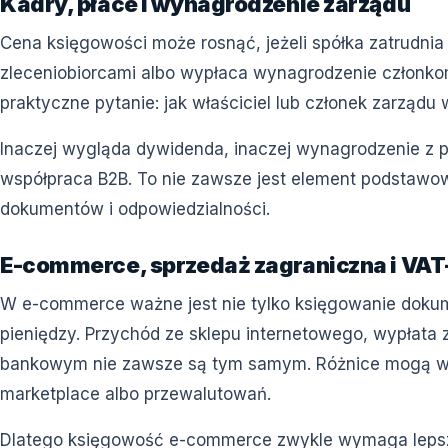
Kadry, płace i wynagrodzenie zarządu
Cena księgowości może rosnąć, jeżeli spółka zatrudni
zleceniobiorcami albo wypłaca wynagrodzenie członkom
praktyczne pytanie: jak właściciel lub członek zarządu 
Inaczej wygląda dywidenda, inaczej wynagrodzenie z p
współpraca B2B. To nie zawsze jest element podstawo
dokumentów i odpowiedzialności.
E-commerce, sprzedaż zagraniczna i VA
W e-commerce ważne jest nie tylko księgowanie dokum
pieniędzy. Przychód ze sklepu internetowego, wypłata 
bankowym nie zawsze są tym samym. Różnice mogą wyni
marketplace albo przewalutowań.
Dlatego księgowość e-commerce zwykle wymaga lepsze