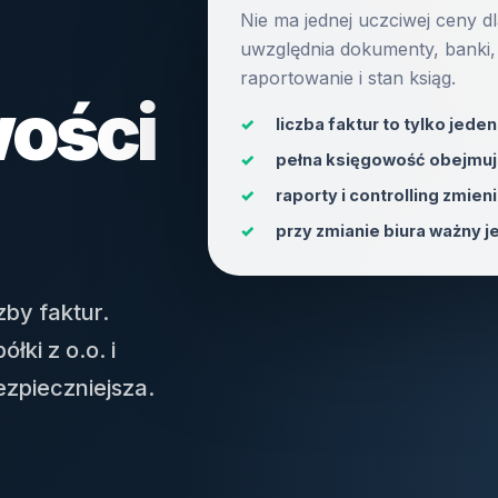
Nie ma jednej uczciwej ceny d
uwzględnia dokumenty, banki,
raportowanie i stan ksiąg.
wości
✓
liczba faktur to tylko jede
✓
pełna księgowość obejmuje
✓
raporty i controlling zmien
✓
przy zmianie biura ważny je
zby faktur.
łki z o.o. i
ezpieczniejsza.