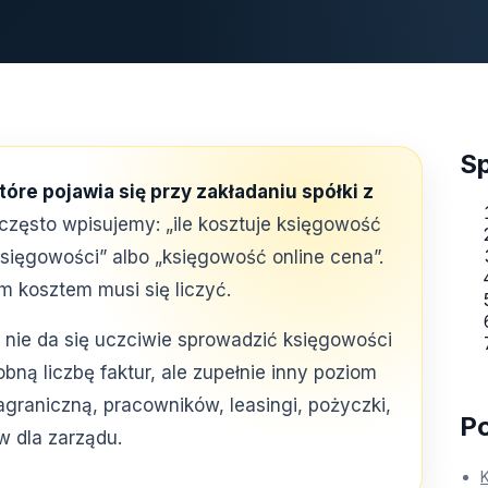
Sp
óre pojawia się przy zakładaniu spółki z
zęsto wpisujemy: „ile kosztuje księgowość
księgowości” albo „księgowość online cena”.
m kosztem musi się liczyć.
. nie da się uczciwie sprowadzić księgowości
bną liczbę faktur, ale zupełnie inny poziom
zagraniczną, pracowników, leasingi, pożyczki,
Po
 dla zarządu.
K