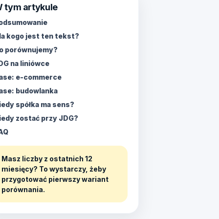
 tym artykule
odsumowanie
la kogo jest ten tekst?
o porównujemy?
DG na liniówce
ase: e-commerce
ase: budowlanka
iedy spółka ma sens?
iedy zostać przy JDG?
AQ
Masz liczby z ostatnich 12
miesięcy? To wystarczy, żeby
przygotować pierwszy wariant
porównania.