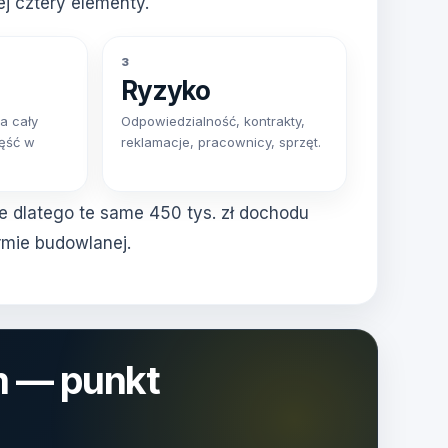
j cztery elementy.
3
Ryzyko
a cały
Odpowiedzialność, kontrakty,
zęść w
reklamacje, pracownicy, sprzęt.
e dlatego te same 450 tys. zł dochodu
rmie budowlanej.
m — punkt