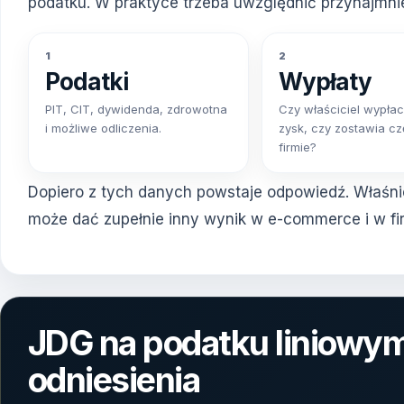
podatku. W praktyce trzeba uwzględnić przynajmnie
1
2
Podatki
Wypłaty
PIT, CIT, dywidenda, zdrowotna
Czy właściciel wypłac
i możliwe odliczenia.
zysk, czy zostawia c
firmie?
Dopiero z tych danych powstaje odpowiedź. Właśni
może dać zupełnie inny wynik w e-commerce i w fi
JDG na podatku liniowy
odniesienia