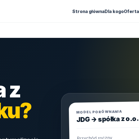
Strona główna
Dla kogo
Oferta
a z
ku?
MODEL PORÓWNANIA
JDG → spółka z o.o.
Przychód roczny