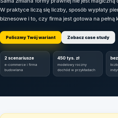
Sama zmiana formy prawnej nie jest magiczną 
W praktyce liczą się liczby, sposób wypłaty pi
biznesowe i to, czy firma jest gotowa na pełną
Policzmy Twój wariant
Zobacz case study
2 scenariusze
450 tys. zł
bez
e-commerce i firma
modelowy roczny
licz
budowlana
dochód w przykładach
indy