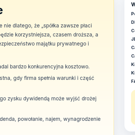
W
e
P
D
e nie dlatego, że „spółka zawsze płaci
C
będzie korzystniejsza, czasem droższa, a
J
bezpieczeństwo majątku prywatnego i
C
C
K
nadal bardzo konkurencyjna kosztowo.
K
tna, gdy firma spełnia warunki i część
F
ego zysku dywidendą może wyjść drożej
denda, powołanie, najem, wynagrodzenie