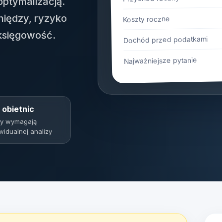
optymalizacją.
eniędzy, ryzyko
Koszty roczne
 księgowość.
Dochód przed podatkami
Najważniejsze pytanie
 obietnic
by wymagają
widualnej analizy