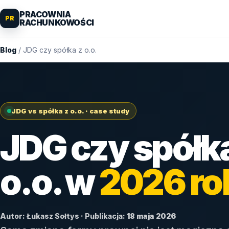
PRACOWNIA
PR
RACHUNKOWOŚCI
Blog
/ JDG czy spółka z o.o.
JDG vs spółka z o.o. · case study
JDG czy spółk
o.o. w
2026 ro
Autor: Łukasz Sołtys · Publikacja:
18 maja 2026