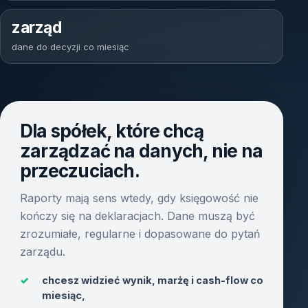
zarząd
dane do decyzji co miesiąc
Dla spółek, które chcą
zarządzać na danych, nie na
przeczuciach.
Raporty mają sens wtedy, gdy księgowość nie
kończy się na deklaracjach. Dane muszą być
zrozumiałe, regularne i dopasowane do pytań
zarządu.
✓
chcesz widzieć wynik, marżę i cash-flow co
miesiąc,