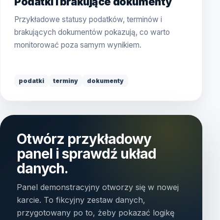
Podatki i brakujące dokumenty
Przykładowe statusy podatków, terminów i
brakujących dokumentów pokazują, co warto
monitorować poza samym wynikiem.
podatki
terminy
dokumenty
Otwórz przykładowy
panel i sprawdź układ
danych.
Panel demonstracyjny otworzy się w nowej
karcie. To fikcyjny zestaw danych,
przygotowany po to, żeby pokazać logikę