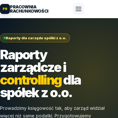
PRACOWNIA
PR
RACHUNKOWOŚCI
Raporty dla zarządu spółki z o.o.
Raporty
zarządcze i
controlling
dla
spółek z o.o.
Prowadzimy księgowość tak, aby zarząd widział
więcej niż same podatki. Przygotowujemy