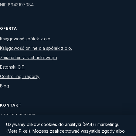
NIP 8943197084
OFERTA
Księgowość spółek z o.o.
Księgowość online dla spółek z o.o.
Zmiana biura rachunkowego
Estoński CIT
Controlling i raporty
Blog
KONTAKT
+48 504 853 962
Używamy plików cookies do analityki (GA4) i marketingu
WhatsApp
(Meta Pixel). Możesz zaakceptować wszystkie zgody albo
Umów konsultację