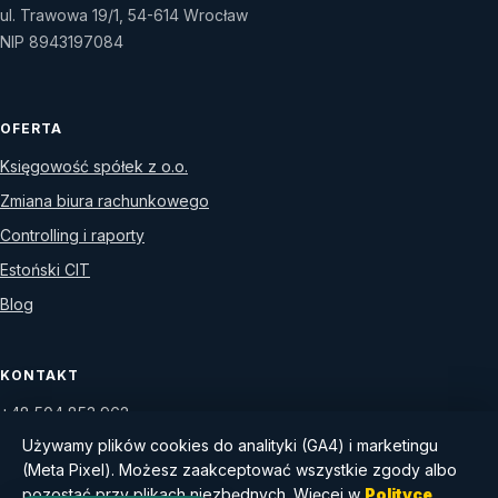
ul. Trawowa 19/1, 54-614 Wrocław
NIP 8943197084
OFERTA
Księgowość spółek z o.o.
Zmiana biura rachunkowego
Controlling i raporty
Estoński CIT
Blog
KONTAKT
+48 504 853 962
Używamy plików cookies do analityki (GA4) i marketingu
WhatsApp
(Meta Pixel). Możesz zaakceptować wszystkie zgody albo
Umów konsultację
pozostać przy plikach niezbędnych. Więcej w
Polityce