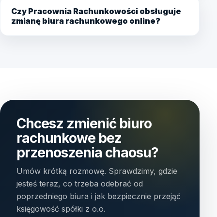
Czy Pracownia Rachunkowości obsługuje
zmianę biura rachunkowego online?
Chcesz zmienić biuro
rachunkowe bez
przenoszenia chaosu?
Umów krótką rozmowę. Sprawdzimy, gdzie
jesteś teraz, co trzeba odebrać od
poprzedniego biura i jak bezpiecznie przejąć
księgowość spółki z o.o.