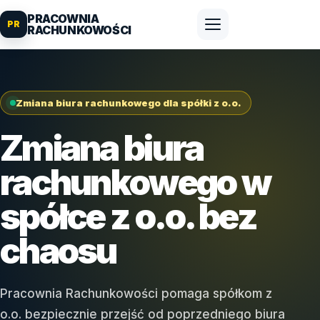
PRACOWNIA
PR
RACHUNKOWOŚCI
Zmiana biura rachunkowego dla spółki z o.o.
Zmiana biura
rachunkowego w
spółce z o.o. bez
chaosu
Pracownia Rachunkowości pomaga spółkom z
o.o. bezpiecznie przejść od poprzedniego biura