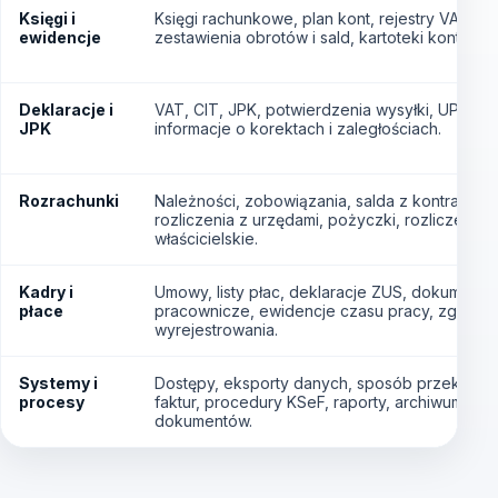
Księgi i
Księgi rachunkowe, plan kont, rejestry VAT,
ewidencje
zestawienia obrotów i sald, kartoteki kontrahe
Deklaracje i
VAT, CIT, JPK, potwierdzenia wysyłki, UPO,
JPK
informacje o korektach i zaległościach.
Rozrachunki
Należności, zobowiązania, salda z kontrahenta
rozliczenia z urzędami, pożyczki, rozliczenia
właścicielskie.
Kadry i
Umowy, listy płac, deklaracje ZUS, dokumenty
płace
pracownicze, ewidencje czasu pracy, zgłoszen
wyrejestrowania.
Systemy i
Dostępy, eksporty danych, sposób przekazyw
procesy
faktur, procedury KSeF, raporty, archiwum
dokumentów.